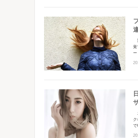
近
覚
ー
20
エ
ク
で
20