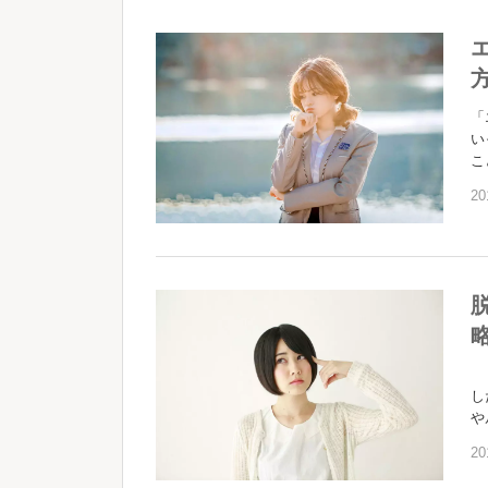
「
い
こ
20
脱
し
や
20