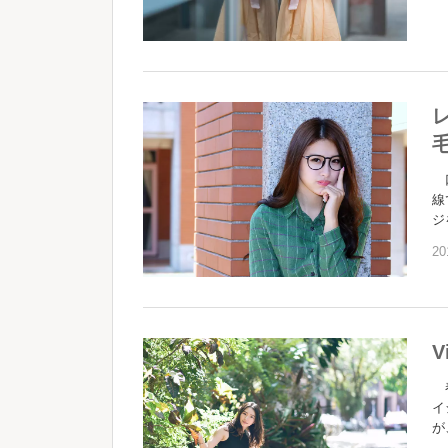
口
線
ジ
20
春
イ
が