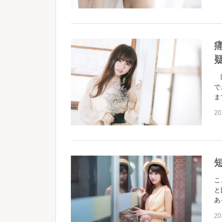
医
で
ま
20
こ
と
あ
20