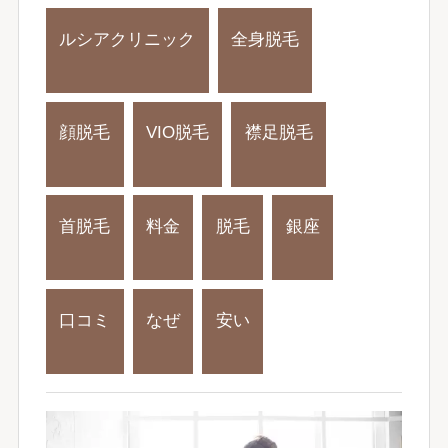
ルシアクリニック
全身脱毛
顔脱毛
VIO脱毛
襟足脱毛
首脱毛
料金
脱毛
銀座
口コミ
なぜ
安い