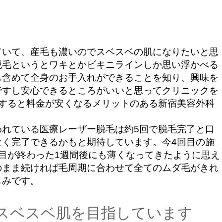
いて、産毛も濃いのでスベスベの肌になりたいと思
脱毛というとワキとかビキニラインしか思い浮かべる
も含めて全身のお手入れができることを知り、興味を
ですし安心できるところがいいと思ってクリニックを
にすると料金が安くなるメリットのある新宿美容外科
れている医療レーザー脱毛は約5回で脱毛完了と口
なく完了できるかもと期待しています。今4回目の施
目が終わった1週間後にも薄くなってきたように思え
のまま続ければ毛周期に合わせて全てのムダ毛がきれ
しみです。
スベスベ肌を目指しています