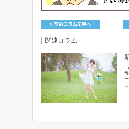
きる医療
関連コラム
新
術
ー
20