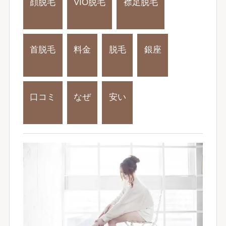
顔脱毛
VIO脱毛
襟足脱毛
首脱毛
料金
脱毛
銀座
口コミ
なぜ
安い