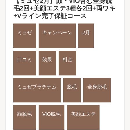
【ミュゼ2月】顔・VIO含む全身脱
毛2回+美顔エステ3種各2回+両ワキ
+Vライン完了保証コース
ミュゼ
キャンペーン
2月
口コミ
効果
料金
ミュゼプラチナム
脱毛
全身脱毛
顔脱毛
VIO脱毛
美顔エステ